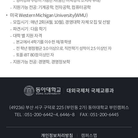
영어강좌 수강이 가능한 자(공인 어학성적 소지자 우대)
지원가능 전공: 기계공학, 전자공학, 컴퓨터공학
미국 Western Michigan University(WMU)
모집시기 : 매년 2회(4월, 10월), 경영대학 자체 모집 및 선발
파견시기 : 다음 학기
대학 별 지원 자격
본교에서 4학기를 이수한 재/휴학생
전 학년 평점평균 3.0 이상으로, 직전학기 성적이 2.5 이상인 자
토플 iBT 80점 이상인 자
지원가능 전공: 경영학, 경영정보학
대외국제처 국제교류과
(49236) 부산 서구 구덕로 225 (부민동 2가) 동아대학교 부민캠퍼스
TEL :
051-200-6442~4, 6446~8
FAX :
051-200-6445
개인정보처리방침
캠퍼스맵