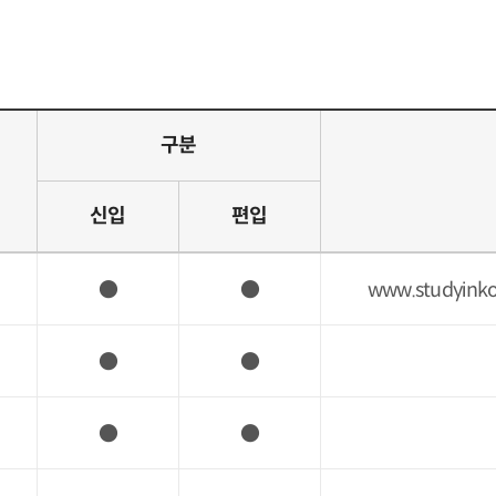
구분
신입
편입
●
●
www.studyin
●
●
●
●