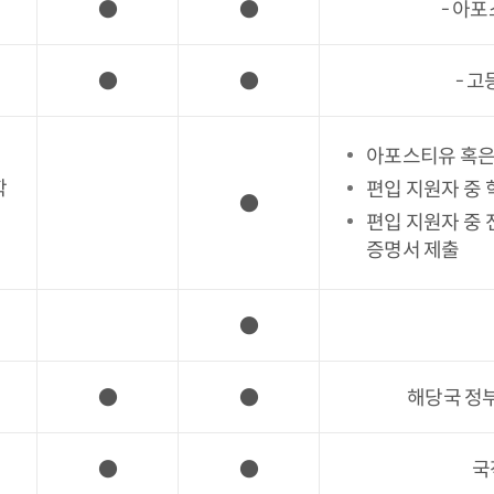
●
●
- 아
●
●
- 
아포스티유 혹은
학
편입 지원자 중
●
편입 지원자 중
증명서 제출
●
●
●
해당국 정
●
●
국