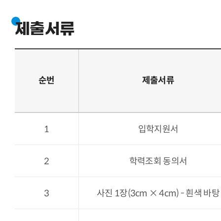
제출서류
순번
제출서류
1
입학지원서
2
학력조회 동의서
3
사진 1장(3cm × 4cm) - 흰색 바탕