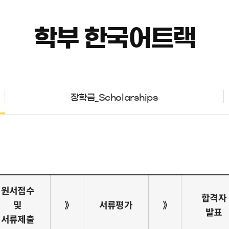
학부 한국어트랙
장학금_Scholarships
원서접수
합격자
및
》
서류평가
》
발표
서류제출