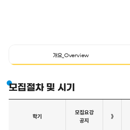
개요_Overview
모집절차 및 시기
모집요강
학기
》
공지