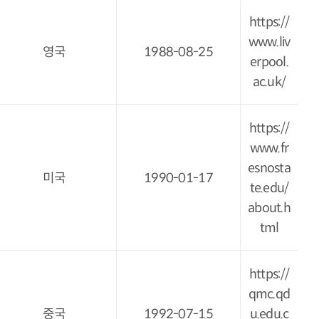
https://
www.liv
영국
1988-08-25
erpool.
ac.uk/
https://
www.fr
esnosta
미국
1990-01-17
te.edu/
about.h
tml
https://
qmc.qd
중국
1992-07-15
u.edu.c