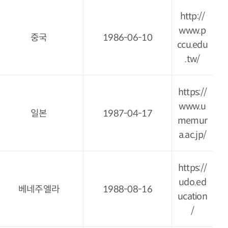
http://
www.p
중국
1986-06-10
ccu.edu
.tw/
https://
www.u
일본
1987-04-17
memur
a.ac.jp/
https://
udo.ed
베네주엘라
1988-08-16
ucation
/