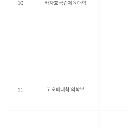
10
카자흐국립체육대학
11
고오베대학 의학부