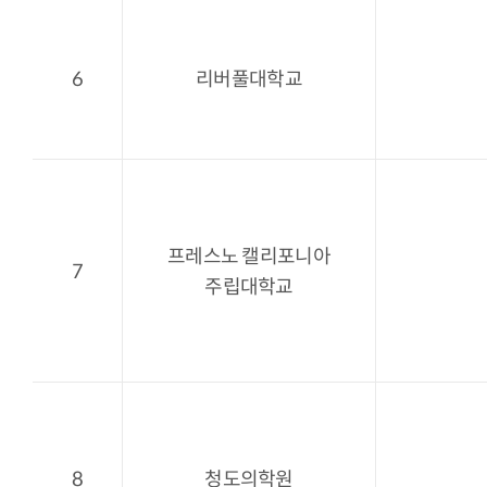
6
리버풀대학교
프레스노 캘리포니아
7
주립대학교
8
청도의학원