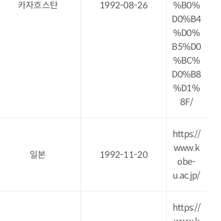
카자흐스탄
1992-08-26
%B0%
D0%B4
%D0%
B5%D0
%BC%
D0%B8
%D1%
8F/
https://
www.k
일본
1992-11-20
obe-
u.ac.jp/
https://