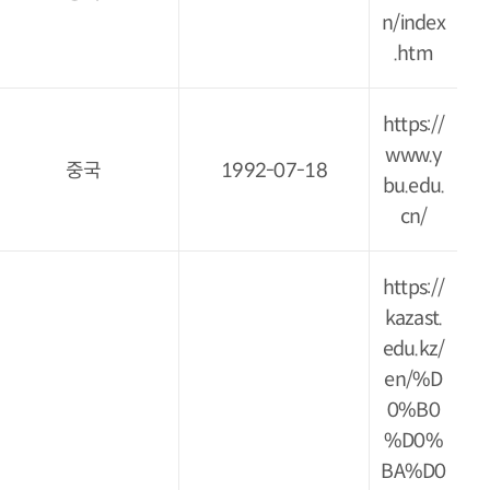
n/index
.htm
https://
www.y
중국
1992-07-18
bu.edu.
cn/
https://
kazast.
edu.kz/
en/%D
0%B0
%D0%
BA%D0