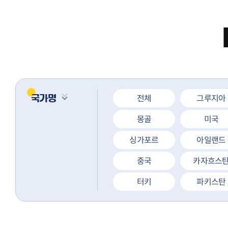
전체
그루지아
국가명
몽골
미국
싱가포르
아일랜드
중국
카자흐스
터키
파키스탄