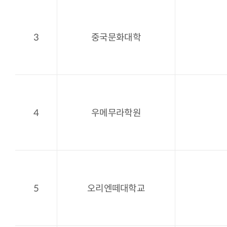
3
중국문화대학
4
우메무라학원
5
오리엔떼대학교