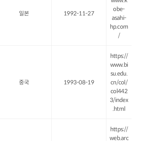
www.k
obe-
일본
1992-11-27
asahi-
hp.com
/
https://
www.bi
su.edu.
중국
1993-08-19
cn/col/
col442
3/index
.html
https://
web.arc