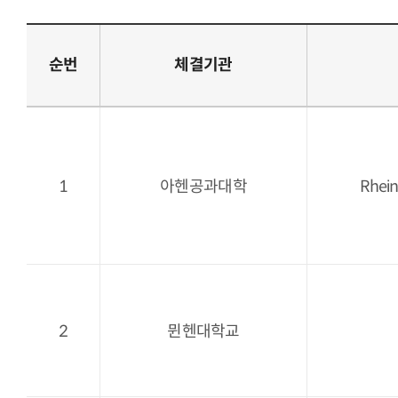
순번
체결기관
1
아헨공과대학
Rhein
2
뮌헨대학교