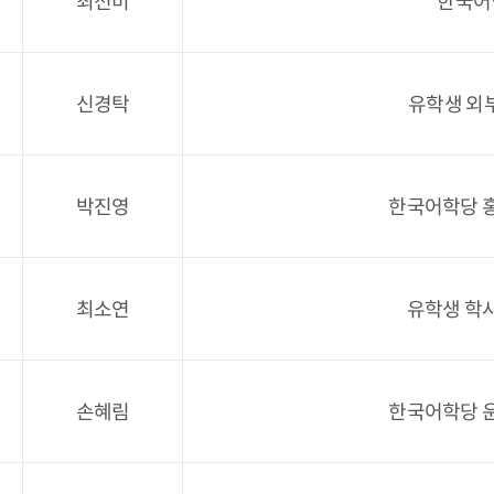
최선미
한국어
신경탁
유학생 외
박진영
한국어학당 홍
최소연
유학생 학사
손혜림
한국어학당 운