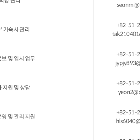
학당 관리
seonmi@d
+82-51-
부 기숙사 관리
tak210401
+82-51-
보 및 입시 업무
jypjy893@
+82-51-
 지원 및 상담
yeon2@d
+82-51-
영 및 관리 지원
hls6040@