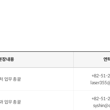
분장내용
연
+82-51-
처 업무 총괄
laser355@
+82-51-
과 업무 총괄
syshin@d