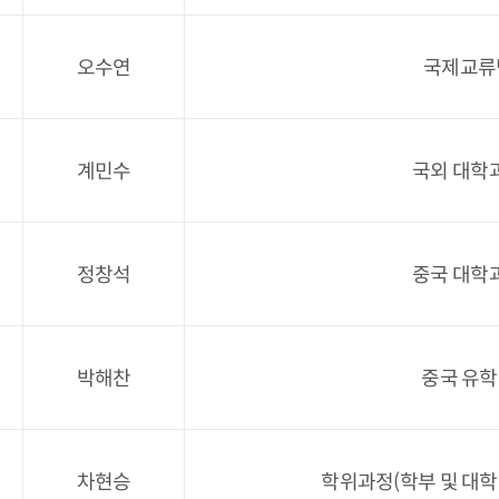
오수연
국제교류
계민수
국외 대학
정창석
중국 대학
박해찬
중국 유학
차현승
학위과정(학부 및 대학