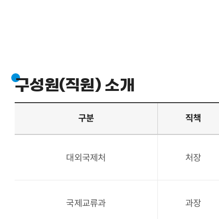
구성원(직원) 소개
구분
직책
대외국제처
처장
국제교류과
과장