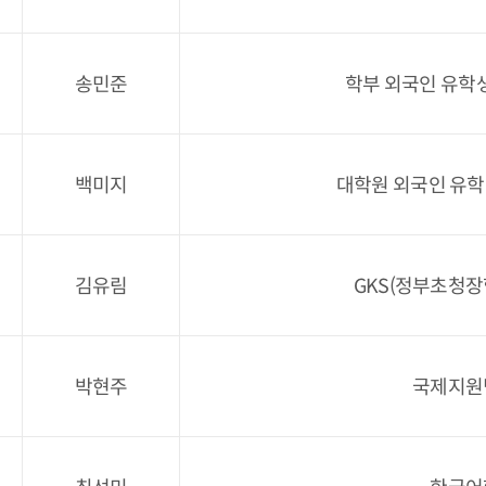
송민준
학부 외국인 유학
백미지
대학원 외국인 유학
김유림
GKS(정부초청장
박현주
국제지원