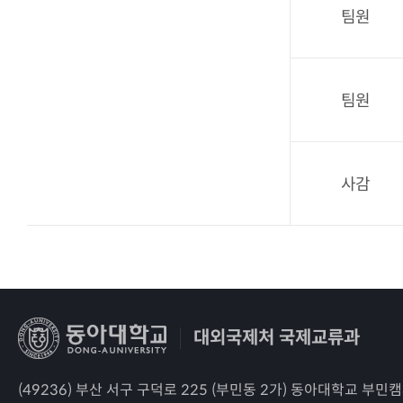
팀원
팀원
사감
대외국제처 국제교류과
(49236) 부산 서구 구덕로 225 (부민동 2가) 동아대학교 부민