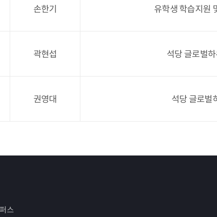
손한기
유학생 학습지원 
곽현섭
석당 글로벌하
권영대
석당 글로벌
캠퍼스