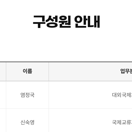
구성원 안내
이름
업무
염정국
대외국제
신숙영
국제교류