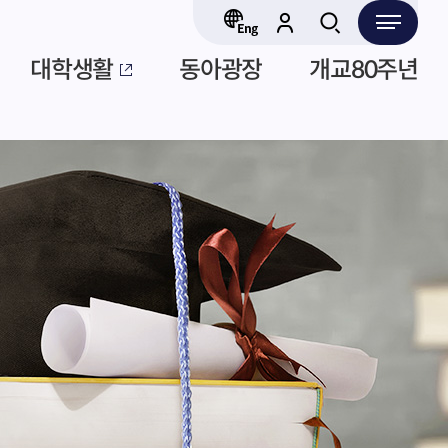
대학생활
동아광장
개교80주년