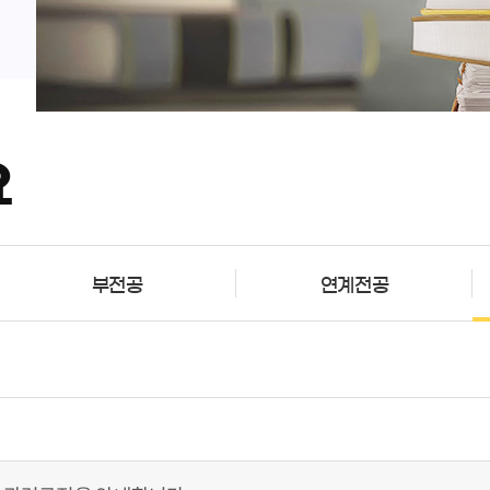
요
부전공
연계전공