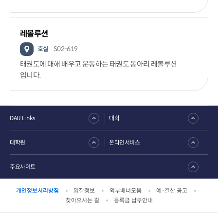
레볼루션
호실
S02-619
태권도에 대해 배우고 운동하는 태권도 동아리 레볼루션
입니다.
DAU Links
대학
대학원
온라인서비스
주요사이트
개인정보처리방침
입찰정보
외부배너모음
예·결산 공고
찾아오시는 길
등록금 납부안내