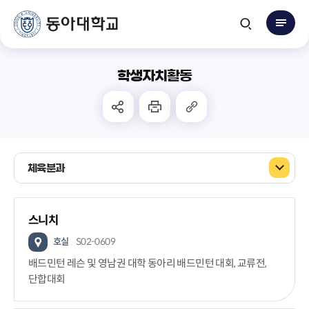
학생자치활동
체육분과
스니치
호실
S02-0609
배드민턴 레슨 및 영남권 대학 동아리 배드민턴 대회, 교류전,
단합대회