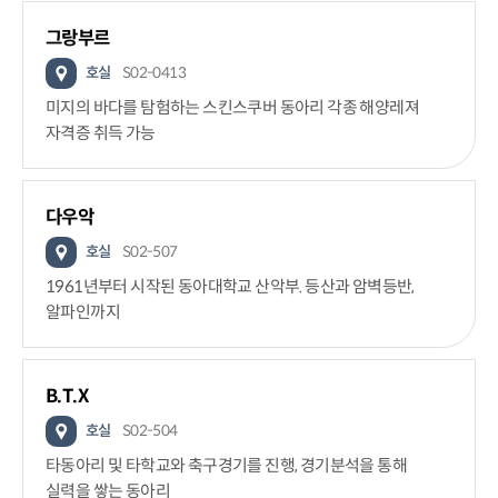
그랑부르
호실
S02-0413
미지의 바다를 탐험하는 스킨스쿠버 동아리 각종 해양레져
자격증 취득 가능
다우악
호실
S02-507
1961년부터 시작된 동아대학교 산악부. 등산과 암벽등반,
알파인까지
B.T.X
호실
S02-504
타동아리 및 타학교와 축구경기를 진행, 경기분석을 통해
실력을 쌓는 동아리